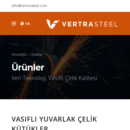
info@vertrasteel.com
TR
ÜRÜNLER
KURUMSAL
Anasayfa
Ürünler
DUYURULAR
Ürünler
KARİYER
İleri Teknoloji, Vasıflı Çelik Kalitesi
İLETİŞİM
VASIFLI YUVARLAK ÇELİK
KÜTÜKLER