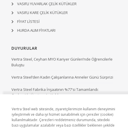
VASIFLI YUVARLAK ÇELİK KÜTÜKLER
VASIFLI KARE ÇELİK KÜTÜKLER
FİYAT LİSTESİ
HURDA ALIM FİYATLARI
DUYURULAR
Vertra Steel, Ceyhan MYO Kariyer Günleri’nde Öğrencilerle
Buluştu
Vertra Steel’den Kadın Çalışanlarına Anneler Günü Sürprizi
Vertra Steel Fabrika İnşaatının %77'si Tamamlandı:
Ceyhan’da Üretime Az Kaldı.
Vertra Steel web sitesinde, ziyaretçilerimizin kullanım deneyimini
iyileştirmek ve daha iyi hizmet sunabilmek için çerezler (cookie)
kullanılmaktadır. Çerezleri reddetmeniz durumunda, sitedeki
bazı uygulamalar azalabilir veya bazı özellikler beklenen şekilde