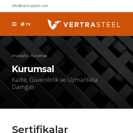
info@vertrasteel.com
TR
ÜRÜNLER
KURUMSAL
Anasayfa
Kurumsal
DUYURULAR
Kurumsal
KARİYER
Kalite, Güvenilirlik ve Uzmanlıkla
Damgalı
İLETİŞİM
Sertifikalar