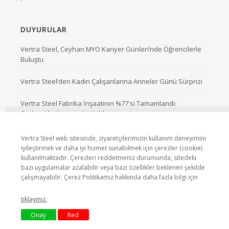
DUYURULAR
Vertra Steel, Ceyhan MYO Kariyer Günleri’nde Öğrencilerle
Buluştu
Vertra Steel’den Kadın Çalışanlarına Anneler Günü Sürprizi
Vertra Steel Fabrika İnşaatının %77'si Tamamlandı:
Ceyhan’da Üretime Az Kaldı.
Vertra Steel web sitesinde, ziyaretçilerimizin kullanım deneyimini
iyileştirmek ve daha iyi hizmet sunabilmek için çerezler (cookie)
kullanılmaktadır. Çerezleri reddetmeniz durumunda, sitedeki
bazı uygulamalar azalabilir veya bazı özellikler beklenen şekilde
çalışmayabilir. Çerez Politikamız hakkında daha fazla bilgi için
© 2023-2026 Vertra Steel.
tıklayınız.
Onay
Red