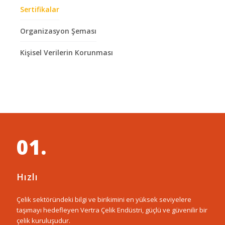
Sertifikalar
Organizasyon Şeması
Kişisel Verilerin Korunması
01.
Hızlı
Çelik sektöründeki bilgi ve birikimini en yüksek seviyelere
taşımayı hedefleyen Vertra Çelik Endüstri, güçlü ve güvenilir bir
çelik kuruluşudur.