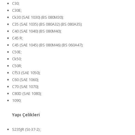
C30;
C30E;
Ck30 (SAE 1030) (BS 080M30);
C35 (SAE 1035) (BS 080A32) (BS 080A35);
C40 (SAE 1040) (BS 080M40);
C45 R;
C45 (SAE 1045) (BS 080M46) (BS 060A47);
C50E;
Ck50;
C50R;
Cf53 (SAE 1050);
C60 (SAE 1060);
C70 (SAE 1070);
C80D (SAE 1080);
1090;
Yapı Çelikleri
S235JR (St-37-2) ;