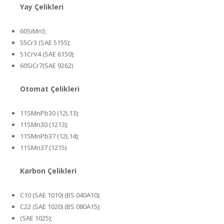
Yay Çelikleri
60SiMn5;
55Cr3 (SAE 5155);
51CrV4 (SAE 6150);
60SiCr7(SAE 9262)
Otomat Çelikleri
11SMnPb30 (12L13);
11SMn30 (1213);
11SMnPb37 (12L14);
11SMn37 (1215)
Karbon Çelikleri
C10 (SAE 1010) (BS 040A10);
C22 (SAE 1020) (BS 080A15);
(SAE 1025);