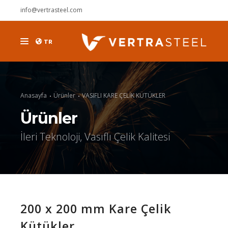
info@vertrasteel.com
TR
ÜRÜNLER
KURUMSAL
Anasayfa
Ürünler
VASIFLI KARE ÇELİK KÜTÜKLER
DUYURULAR
Ürünler
KARİYER
İleri Teknoloji, Vasıflı Çelik Kalitesi
İLETİŞİM
200 x 200 mm Kare Çelik
Kütükler