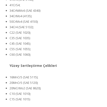
41CrS4;
34CrNiMo6 (SAE 4340)
34CrMo4 (4135);
50CrMo4 (SAE 4150);
34Cr4 (SAE 5132);
C22 (SAE 1020);
C35 (SAE 1035)
C45 (SAE 1045);
C55 (SAE 1055);
C60 (SAE 1060);
Yüzey Sertleştirme Çelikleri
16MnCr5 (SAE 5115);
20MnCr5 (SAE 5120);
20NiCrMo2 (SAE 8620);
C10 (SAE 1010);
C15 (SAE 1015)