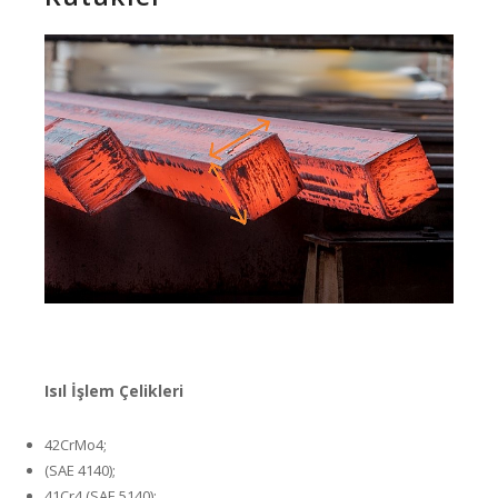
Isıl İşlem Çelikleri
42CrMo4;
(SAE 4140);
41Cr4 (SAE 5140);