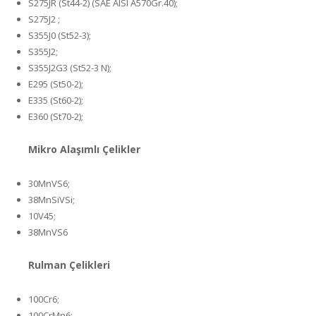
S275JR (St44-2) (SAE AISI A570Gr.40);
S275J2 ;
S355J0 (St52-3);
S355J2;
S355J2G3 (St52-3 N);
E295 (St50-2);
E335 (St60-2);
E360 (St70-2);
Mikro Alaşımlı Çelikler
30MnVS6;
38MnSiVSi;
10V45;
38MnVS6
Rulman Çelikleri
100Cr6;
100CrMn6;